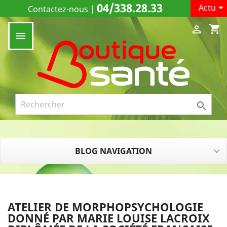
04/338.28.33

Actu
Contactez-nous
|
shopping_cart



BLOG NAVIGATION
ATELIER DE MORPHOPSYCHOLOGIE
DONNÉ PAR MARIE LOUISE LACROIX