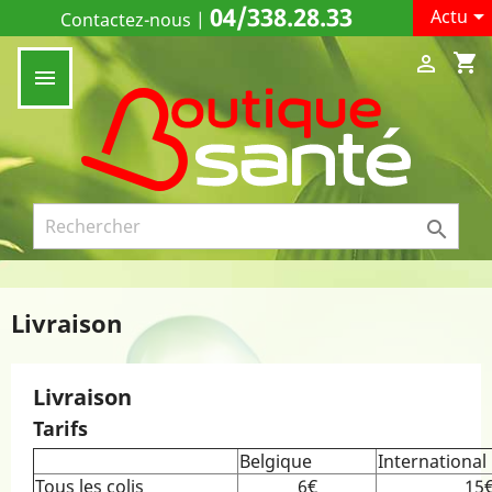
04/338.28.33

Actu
Contactez-nous
|
shopping_cart



Livraison
Livraison
Tarifs
Belgique
International
Tous les colis
6€
15