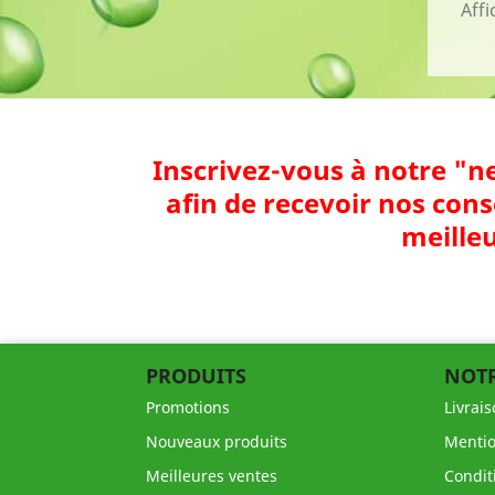
Affi
Inscrivez-vous à notre "n
afin de recevoir nos cons
meilleu
PRODUITS
NOTR
Promotions
Livrai
Nouveaux produits
Mentio
Meilleures ventes
Condit