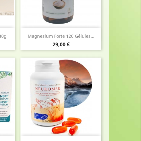
Aperçu rapide

 30g
Magnesium Forte 120 Gélules...
Prix
29,00 €