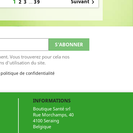
1
Suivant
2
3
…
39

ent. Vous trouverez pour cela nos
s d'utilisation du site.
 politique de confidentialité
INFORMATIONS
Boutique Santé srl
Rue Morchamps, 40
4100 Seraing
Belgique