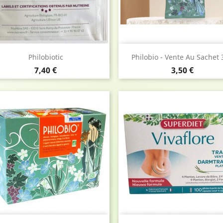
Aperçu rapide
Aperçu rapide


Philobiotic
Philobio - Vente Au Sachet
Prix
Prix
7,40 €
3,50 €