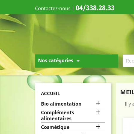
04/338.28.33
Contactez-nous
|
Nos catégories

MEI
ACCUEIL

Bio alimentation
Il y

Compléments
alimentaires

Cosmétique