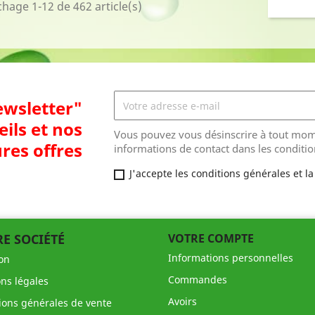
chage 1-12 de 462 article(s)
ewsletter"
eils et nos
Vous pouvez vous désinscrire à tout mom
res offres
informations de contact dans les condition
J'accepte les conditions générales et la
E SOCIÉTÉ
VOTRE COMPTE
Informations personnelles
son
Commandes
ns légales
Avoirs
ions générales de vente