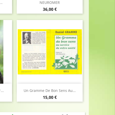
Aperçu rapide

..
NEUROMER
Prix
36,00 €
Aperçu rapide

...
Un Gramme De Bon Sens Au...
Prix
15,00 €