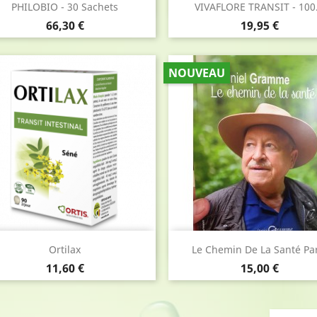
Aperçu rapide
Aperçu rapide


PHILOBIO - 30 Sachets
VIVAFLORE TRANSIT - 100.
Prix
Prix
66,30 €
19,95 €
NOUVEAU
Aperçu rapide
Aperçu rapide


Ortilax
Le Chemin De La Santé Par
Prix
Prix
11,60 €
15,00 €