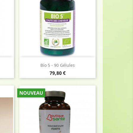
Aperçu rapide

Bio 5 - 90 Gélules
Prix
79,80 €
NOUVEAU