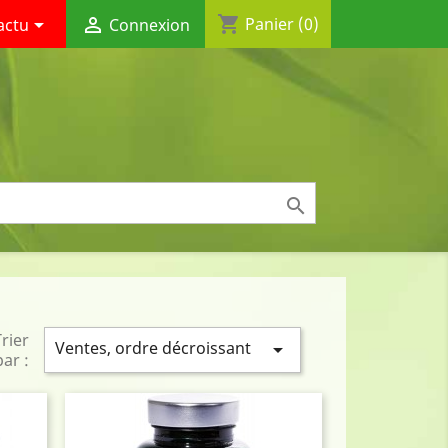
shopping_cart


Panier
(0)
actu
Connexion

Trier
Ventes, ordre décroissant

par :