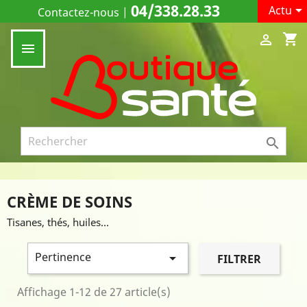
04/338.28.33

Actu
Contactez-nous
|
shopping_cart



CRÈME DE SOINS
Tisanes, thés, huiles...
Pertinence

FILTRER
Affichage 1-12 de 27 article(s)