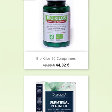
Bio Kilos 90 Comprimes
Prix
Prix
44,82 €
49,80 €
de
base