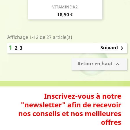
VITAMINE K2
Prix
18,50 €
Affichage 1-12 de 27 article(s)
1
Suivant
2
3

Retour en haut

Inscrivez-vous à notre
"newsletter" afin de recevoir
nos conseils et nos meilleures
offres