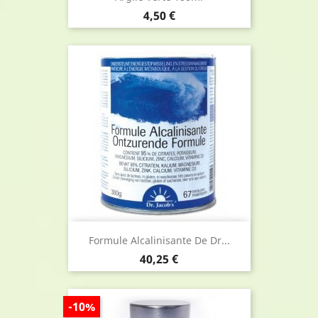
Prix
4,50 €
Formule Alcalinisante De Dr...
Prix
40,25 €
-10%