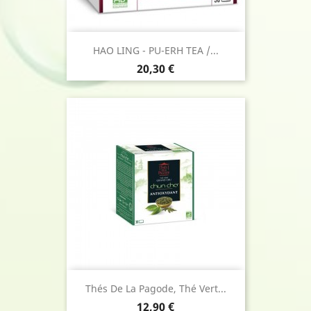
HAO LING - PU-ERH TEA /...
Prix
20,30 €
Thés De La Pagode, Thé Vert...
Prix
12,90 €