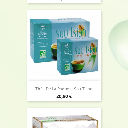
Thés De La Pagode, Sou Tsian
Prix
20,80 €