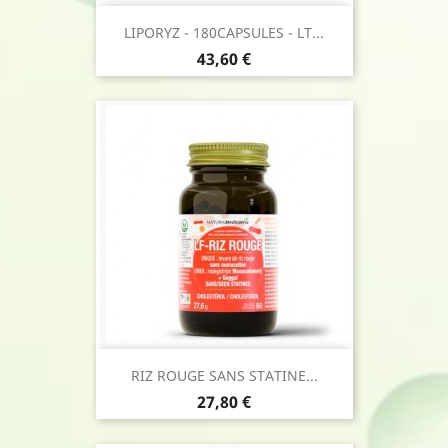
LIPORYZ - 180CAPSULES - LT...
Prix
43,60 €
RIZ ROUGE SANS STATINE...
Prix
27,80 €