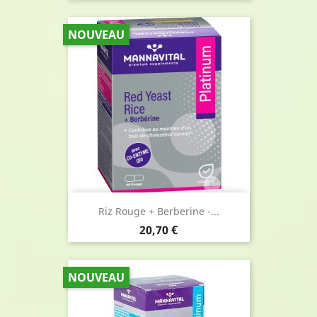
NOUVEAU
Riz Rouge + Berberine -...
Prix
20,70 €
NOUVEAU