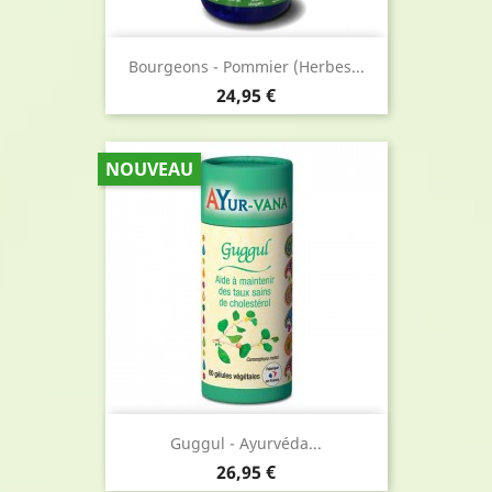
Bourgeons - Pommier (Herbes...
Prix
24,95 €
NOUVEAU
Guggul - Ayurvéda...
Prix
26,95 €