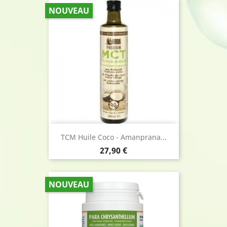
NOUVEAU
TCM Huile Coco - Amanprana...
Prix
27,90 €
NOUVEAU