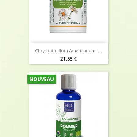
Chrysanthellum Americanum -...
Prix
21,55 €
NOUVEAU