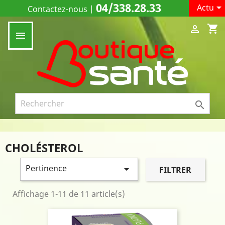
04/338.28.33

Actu
Contactez-nous
|
shopping_cart



CHOLÉSTEROL
Pertinence

FILTRER
Affichage 1-11 de 11 article(s)