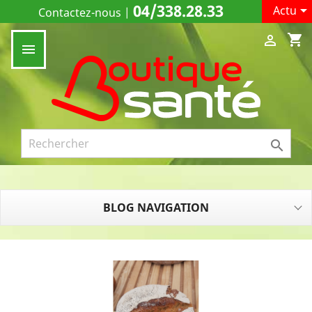
04/338.28.33

Actu
Contactez-nous
|
shopping_cart



BLOG NAVIGATION