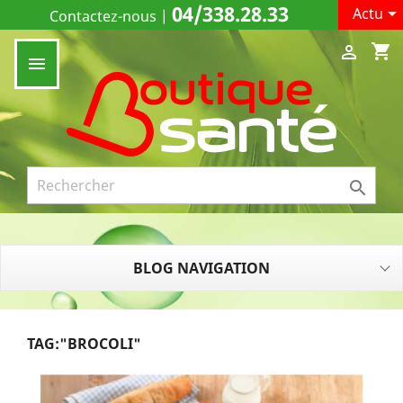
04/338.28.33

Actu
Contactez-nous
|
shopping_cart



BLOG NAVIGATION
TAG:"BROCOLI"