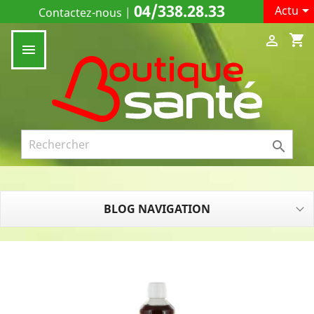
04/338.28.33

Actu
Contactez-nous
|
shopping_cart



BLOG NAVIGATION