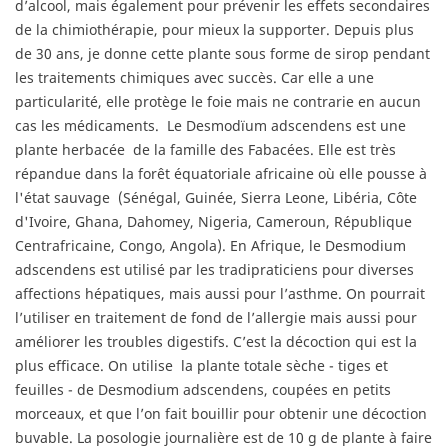
d’alcool, mais également pour prévenir les effets secondaires
de la chimiothérapie, pour mieux la supporter. Depuis plus
de 30 ans, je donne cette plante sous forme de sirop pendant
les traitements chimiques avec succès. Car elle a une
particularité, elle protège le foie mais ne contrarie en aucun
cas les médicaments.
Le Desmodïum adscendens est une
plante herbacée
de la famille des Fabacées. Elle est très
répandue dans la forêt équatoriale africaine où elle pousse à
l'état sauvage
(Sénégal, Guinée, Sierra Leone, Libéria, Côte
d'Ivoire, Ghana, Dahomey, Nigeria, Cameroun, République
Centrafricaine, Congo, Angola). En Afrique, le Desmodium
adscendens est utilisé par les tradipraticiens pour diverses
affections hépatiques, mais aussi pour l’asthme.
On pourrait
l’utiliser en traitement de fond de l’allergie mais aussi pour
améliorer les troubles digestifs. C’est la décoction qui est la
plus efficace
. On utilise
la plante totale sèche - tiges et
feuilles - de Desmodium adscendens, coupées en petits
morceaux, et que l’on fait bouillir pour obtenir une décoction
buvable. La posologie journalière est de 10 g de plante à faire