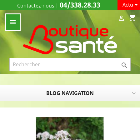
04/338.28.33

Actu
Contactez-nous
|
shopping_cart



BLOG NAVIGATION