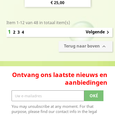
Prijs
€ 25,00
Item 1-12 van 48 in totaal item(s)
1
Volgende
2
3
4

Terug naar boven

Ontvang ons laatste nieuws en
aanbiedingen
You may unsubscribe at any moment. For that
purpose, please find our contact info in the legal