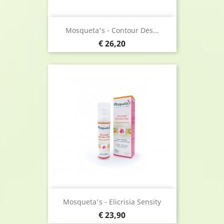
Mosqueta's - Contour Des...
Prijs
€ 26,20
Mosqueta's - Elicrisia Sensity
Prijs
€ 23,90