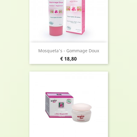
Mosqueta's - Gommage Doux
Prijs
€ 18,80