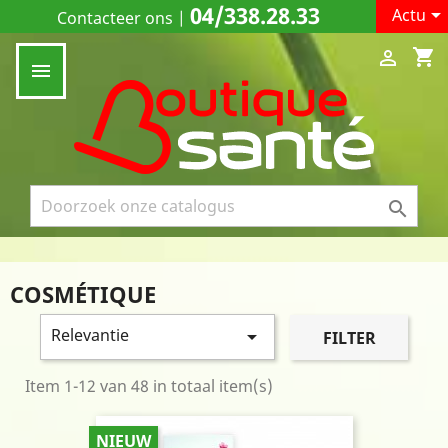
04/338.28.33

Actu
Contacteer ons
|
shopping_cart



COSMÉTIQUE
Relevantie

FILTER
Item 1-12 van 48 in totaal item(s)
NIEUW