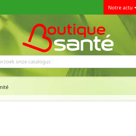
Notre actu
nité