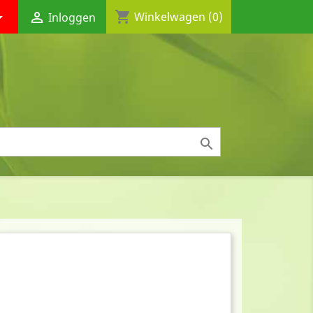
shopping_cart


Winkelwagen
(0)
Inloggen
