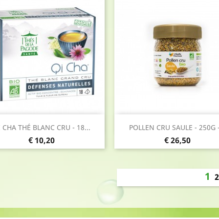
Snel bekijken
Snel bekijken


 CHA THÉ BLANC CRU - 18...
POLLEN CRU SAULE - 250G -.
Prijs
Prijs
€ 10,20
€ 26,50
1