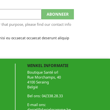
hat purpose, please find our contact info
nisi eu occaecat occaecat deserunt aliquip
WINKEL INFORMATIE
Boutique Santé srl
Rue Morchamps, 40
4100 Seraing
België
Bel ons:
04/338.28.33
E-mail ons:
daniel@danielgramme.be