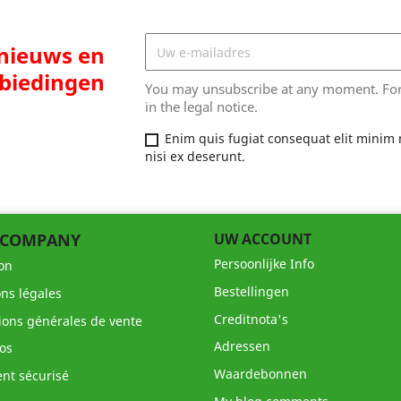
 nieuws en
biedingen
You may unsubscribe at any moment. For t
in the legal notice.
Enim quis fugiat consequat elit minim 
nisi ex deserunt.
 COMPANY
UW ACCOUNT
Persoonlijke Info
son
Bestellingen
ns légales
Creditnota's
ions générales de vente
Adressen
os
Waardebonnen
nt sécurisé