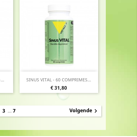
Snel bekijken

..
SINUS VITAL - 60 COMPRIMES...
Prijs
€ 31,80
Volgende
2
3
…
7
