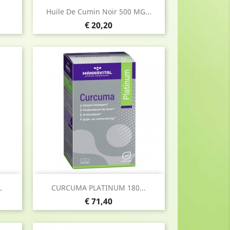
Snel bekijken

Huile De Cumin Noir 500 MG...
Prijs
€ 20,20
Snel bekijken

L
CURCUMA PLATINUM 180...
Prijs
€ 71,40