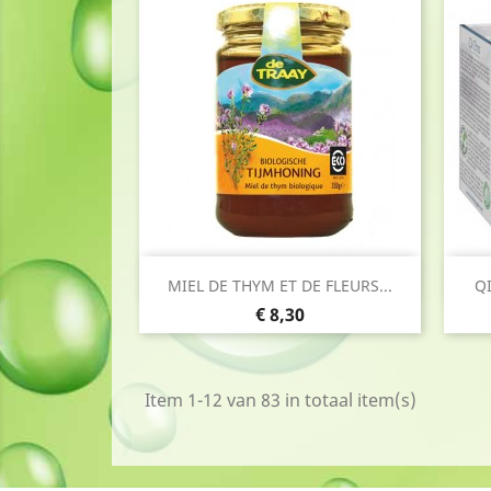
Snel bekijken

MIEL DE THYM ET DE FLEURS...
QI
Prijs
€ 8,30
Item 1-12 van 83 in totaal item(s)