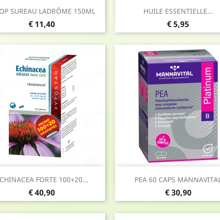
Snel bekijken
Snel bekijken


ROP SUREAU LADRÔME 150ML
HUILE ESSENTIELLE...
Prijs
Prijs
€ 11,40
€ 5,95
Snel bekijken
Snel bekijken


CHINACEA FORTE 100+20...
PEA 60 CAPS MANNAVITA
Prijs
Prijs
€ 40,90
€ 30,90