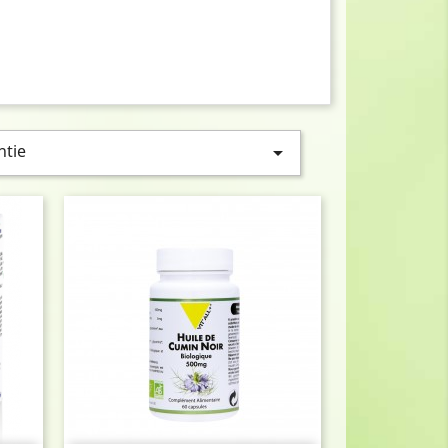
ntie
