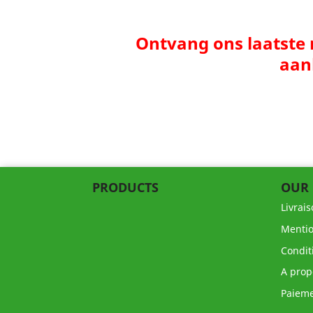
Ontvang ons laatste
aan
PRODUCTS
OUR
Livrai
Mentio
Condit
A prop
Paieme