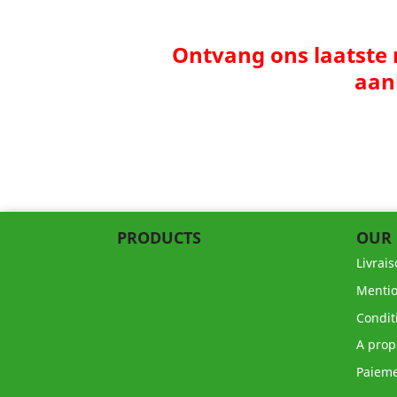
Ontvang ons laatste
aan
PRODUCTS
OUR
Livrai
Mentio
Condit
A prop
Paieme