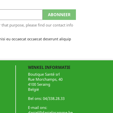
hat purpose, please find our contact info
nisi eu occaecat occaecat deserunt aliquip
WINKEL INFORMATIE
Boutique Santé srl
Rue Morchamps, 40
4100 Seraing
België
Bel ons:
04/338.28.33
E-mail ons:
daniel@danielgramme.be