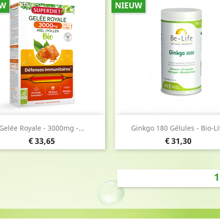
UW
NIEUW
Snel bekijken
Snel bekijken


Gelée Royale - 3000mg -...
Ginkgo 180 Gélules - Bio-Li
Prijs
Prijs
€ 33,65
€ 31,30