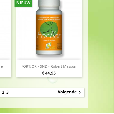
NIEUW
Snel bekijken

fe
FORTIOR - SND - Robert Masson
Prijs
€ 44,95
1
Volgende
2
3
