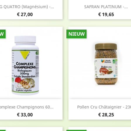
Snel bekijken
Snel bekijken


G QUATRO (Magnésium) -...
SAFRAN PLATINUM -...
Prijs
Prijs
€ 27,00
€ 19,65
UW
NIEUW
Snel bekijken
Snel bekijken


omplexe Champignons 60...
Pollen Cru Châtaignier - 2
Prijs
Prijs
€ 33,00
€ 28,25