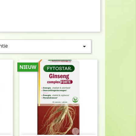
ntie

NIEUW