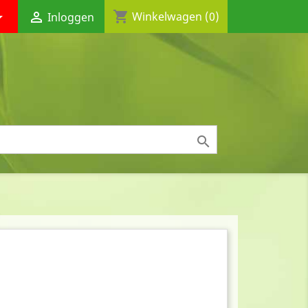
shopping_cart


Winkelwagen
(0)
Inloggen
