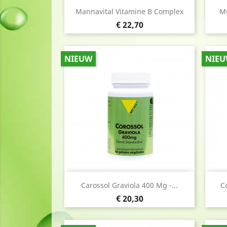
Snel bekijken

Mannavital Vitamine B Complex
M
Prijs
€ 22,70
NIEUW
NIE
Snel bekijken

Carossol Graviola 400 Mg -...
C
Prijs
€ 20,30