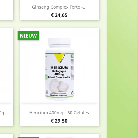
Snel bekijken

Ginseng Complex Forte -...
Prijs
€ 24,65
NIEUW
Snel bekijken

30g
Hericium 400mg - 60 Gélules
Prijs
€ 29,50