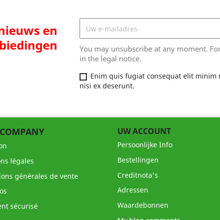
 nieuws en
biedingen
You may unsubscribe at any moment. For t
in the legal notice.
Enim quis fugiat consequat elit minim 
nisi ex deserunt.
 COMPANY
UW ACCOUNT
Persoonlijke Info
son
Bestellingen
ns légales
Creditnota's
ions générales de vente
Adressen
os
Waardebonnen
nt sécurisé