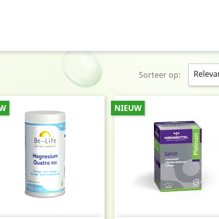
Releva
Sorteer op:
UW
NIEUW