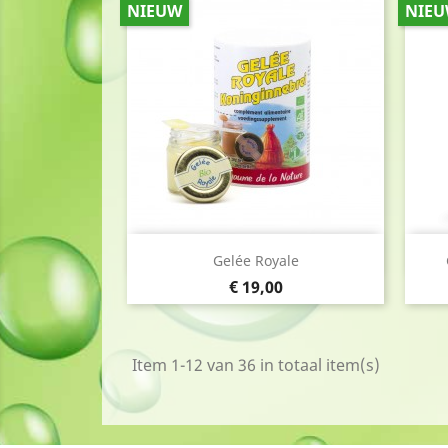
NIEUW
NIE
Snel bekijken

Gelée Royale
Prijs
€ 19,00
Item 1-12 van 36 in totaal item(s)