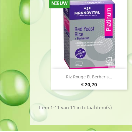
NIEUW
Snel bekijken

Riz Rouge Et Berberis...
Prijs
€ 20,70
Item 1-11 van 11 in totaal item(s)