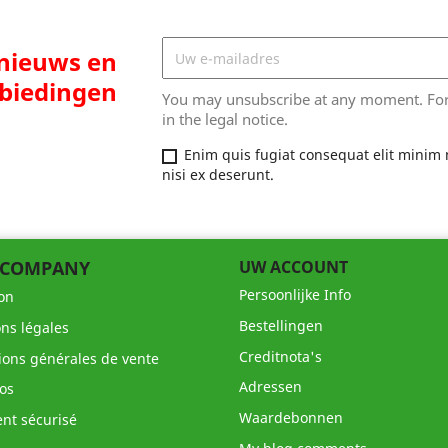
 nieuws en
biedingen
You may unsubscribe at any moment. For t
in the legal notice.
Enim quis fugiat consequat elit minim 
nisi ex deserunt.
 COMPANY
UW ACCOUNT
Persoonlijke Info
son
Bestellingen
ns légales
Creditnota's
ions générales de vente
Adressen
os
Waardebonnen
nt sécurisé