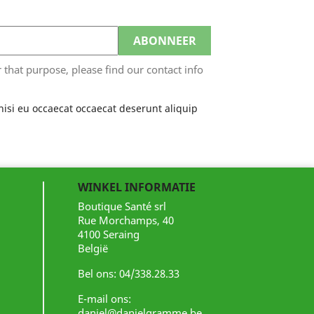
hat purpose, please find our contact info
nisi eu occaecat occaecat deserunt aliquip
WINKEL INFORMATIE
Boutique Santé srl
Rue Morchamps, 40
4100 Seraing
België
Bel ons:
04/338.28.33
E-mail ons:
daniel@danielgramme.be