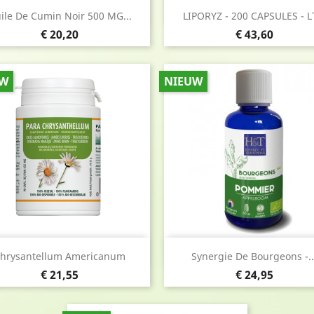
Snel bekijken
Snel bekijken


ile De Cumin Noir 500 MG...
LIPORYZ - 200 CAPSULES - LT
Prijs
Prijs
€ 20,20
€ 43,60
UW
NIEUW
Snel bekijken
Snel bekijken


hrysantellum Americanum
Synergie De Bourgeons -..
Prijs
Prijs
€ 21,55
€ 24,95