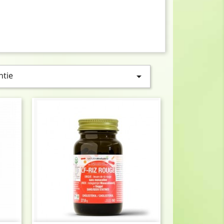
ntie
