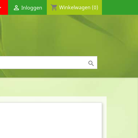
shopping_cart


Winkelwagen
(0)
Inloggen
