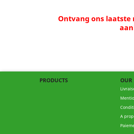
Ontvang ons laatste
aan
PRODUCTS
OUR
Livrai
Mentio
Condit
A prop
Paieme