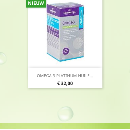
NIEUW
Snel bekijken

OMEGA 3 PLATINUM HUILE...
Prijs
€ 32,00