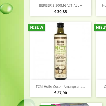
Snel bekijken

BERBERIS 500MG VIT'ALL +
Hu
Prijs
€ 30,85
NIEUW
NIE
Snel bekijken

TCM Huile Coco - Amanprana...
C
Prijs
€ 27,90