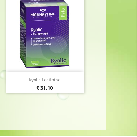
Snel bekijken

Kyolic Lecithine
Prijs
€ 31,10