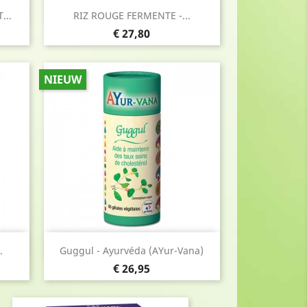
Snel bekijken

...
RIZ ROUGE FERMENTE -...
Prijs
€ 27,80
NIEUW
Snel bekijken

.
Guggul - Ayurvéda (AYur-Vana)
Prijs
€ 26,95