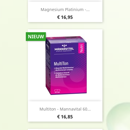
Magnesium Platinium -...
Prijs
€ 16,95
NIEUW
Multiton - Mannavital 60...
Prijs
€ 16,85