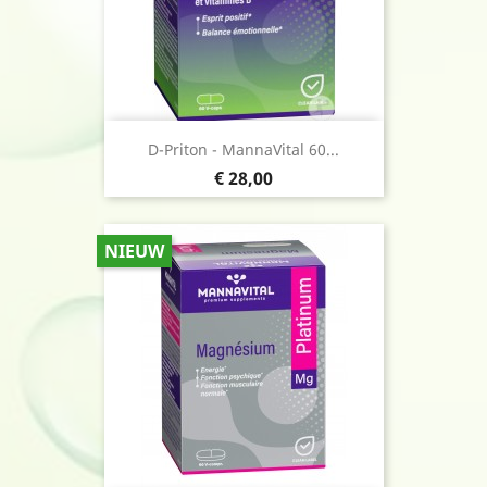
D-Priton - MannaVital 60...
Prijs
€ 28,00
NIEUW