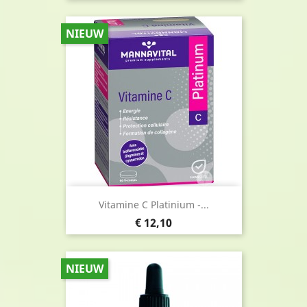
NIEUW
Vitamine C Platinium -...
Prijs
€ 12,10
NIEUW