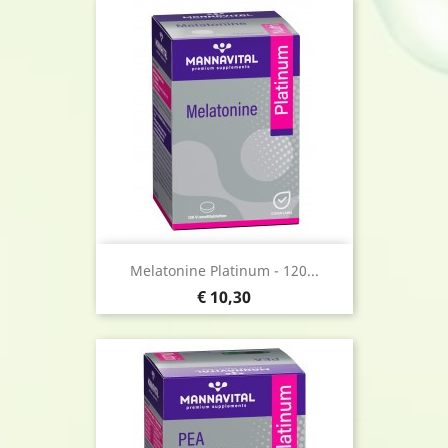
Melatonine Platinum - 120...
Prijs
€ 10,30