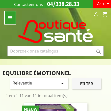
04/338.28.33

Actu
Contacteer ons
|
shopping_cart



EQUILIBRE ÉMOTIONNEL
Relevantie

FILTER
Item 1-11 van 11 in totaal item(s)
NIEUW