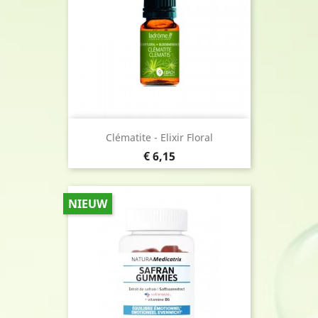
Clématite - Elixir Floral
Prijs
€ 6,15
NIEUW