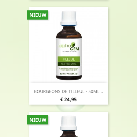
NIEUW
BOURGEONS DE TILLEUL - 50ML...
Prijs
€ 24,95
NIEUW