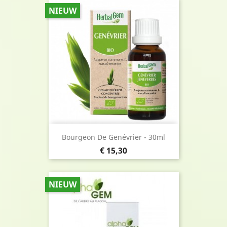
NIEUW
Bourgeon De Genévrier - 30ml
Prijs
€ 15,30
NIEUW