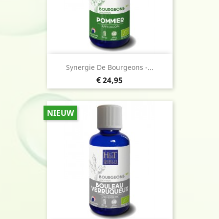
Synergie De Bourgeons -...
Prijs
€ 24,95
NIEUW