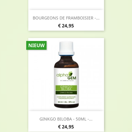
BOURGEONS DE FRAMBOISIER -...
Prijs
€ 24,95
NIEUW
GINKGO BILOBA - 50ML -...
Prijs
€ 24,95