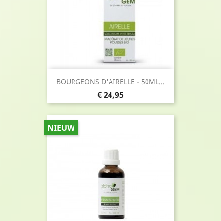
BOURGEONS D'AIRELLE - 50ML...
Prijs
€ 24,95
NIEUW