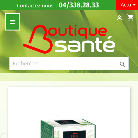
04/338.28.33

Actu
Contactez-nous
|
shopping_cart


