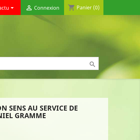
shopping_cart


Panier
(0)
actu
Connexion

N SENS AU SERVICE DE
ANIEL GRAMME