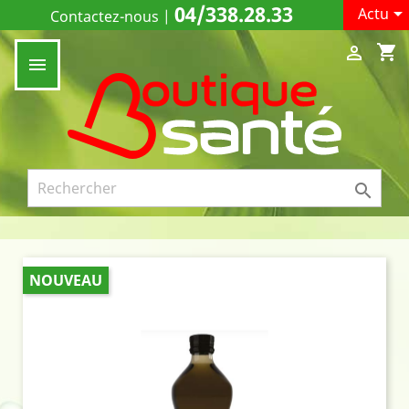
04/338.28.33

Actu
Contactez-nous
|
shopping_cart



NOUVEAU