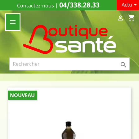
04/338.28.33

Actu
Contactez-nous
|
shopping_cart



NOUVEAU