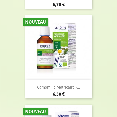
Prix
6,70 €
NOUVEAU
Camomille Matricaire -...
Prix
6,50 €
NOUVEAU