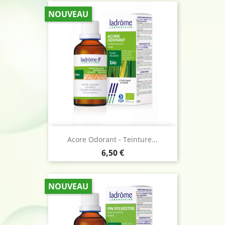
NOUVEAU
Acore Odorant - Teinture...
Prix
6,50 €
NOUVEAU