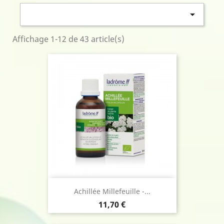

Affichage 1-12 de 43 article(s)
Achillée Millefeuille -...
Prix
11,70 €