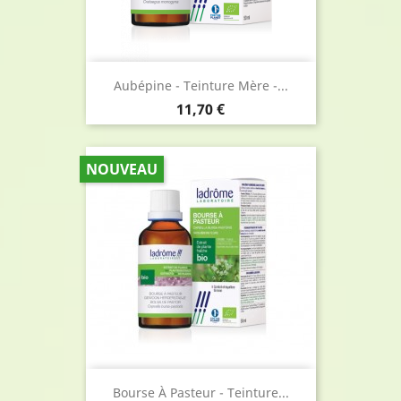
Aubépine - Teinture Mère -...
Prix
11,70 €
NOUVEAU
Bourse À Pasteur - Teinture...