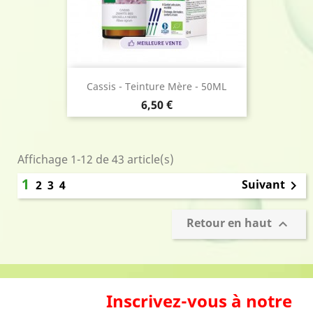
Cassis - Teinture Mère - 50ML
Prix
6,50 €
Affichage 1-12 de 43 article(s)
1
Suivant
2
3
4

Retour en haut

Inscrivez-vous à notre