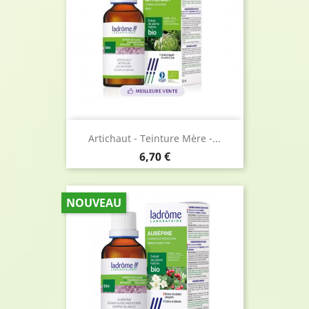
Artichaut - Teinture Mère -...
Prix
6,70 €
NOUVEAU