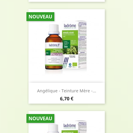
NOUVEAU
Angélique - Teinture Mère -...
Prix
6,70 €
NOUVEAU