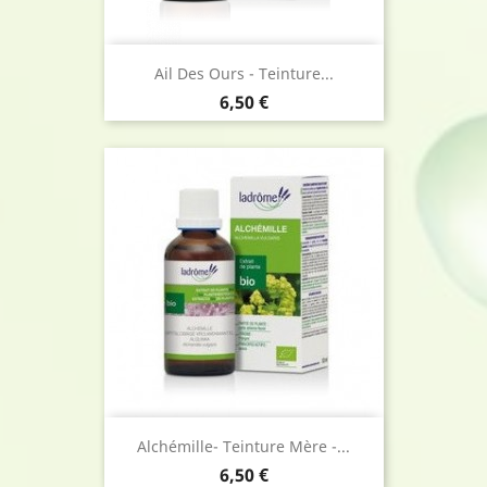
Ail Des Ours - Teinture...
Prix
6,50 €
Alchémille- Teinture Mère -...
Prix
6,50 €