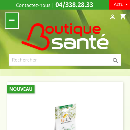
04/338.28.33

Actu
Contactez-nous
|
shopping_cart



NOUVEAU