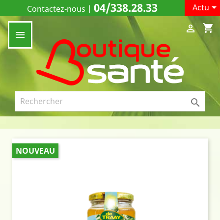
04/338.28.33

Actu
Contactez-nous
|
shopping_cart



NOUVEAU