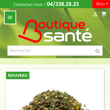
04/338.28.33

Actu
Contactez-nous
|
shopping_cart



NOUVEAU