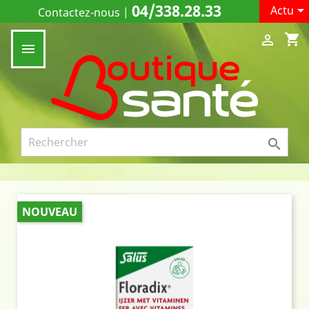
04/338.28.33

Actu
Contactez-nous
|
shopping_cart



NOUVEAU