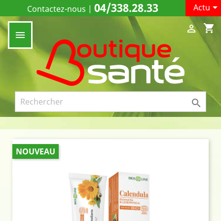
04/338.28.33

Actu
Contactez-nous
|
shopping_cart



NOUVEAU